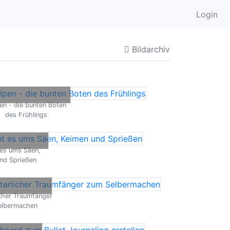
Login
Bildarchiv
en - die bunten Boten
des Frühlings
 es ums Säen,
nd Sprießen
icher Traumfänger
elbermachen