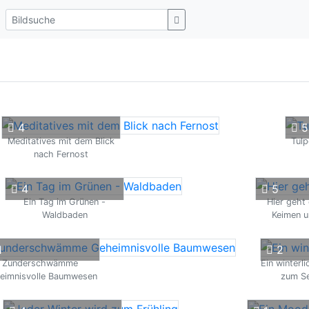
4
5
Meditatives mit dem Blick
Tulp
nach Fernost
4
5
Ein Tag im Grünen -
Hier geht
Waldbaden
Keimen u
1
2
Zunderschwämme
Ein winterl
eimnisvolle Baumwesen
zum S