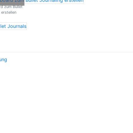
d zum Bullet
 erstellen
rung