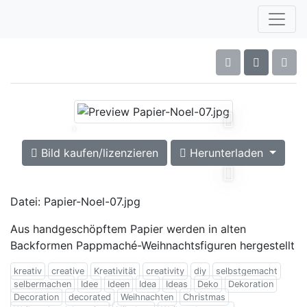
Bild kaufen/lizenzieren
Herunterladen
Datei: Papier-Noel-07.jpg
Aus handgeschöpftem Papier werden in alten
Backformen Pappmaché-Weihnachtsfiguren hergestellt
kreativ
creative
Kreativität
creativity
diy
selbstgemacht
selbermachen
Idee
Ideen
Idea
Ideas
Deko
Dekoration
Decoration
decorated
Weihnachten
Christmas