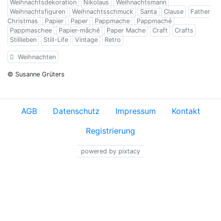
Weihnachtsdekoration
Nikolaus
Weihnachtsmann
Weihnachtsfiguren
Weihnachtsschmuck
Santa
Clause
Father
Christmas
Papier
Paper
Pappmache
Pappmaché
Pappmaschee
Papier-mâché
Paper Mache
Craft
Crafts
Stillleben
Still-Life
Vintage
Retro
Weihnachten
© Susanne Grüters
AGB
Datenschutz
Impressum
Kontakt
Registrierung
powered by pixtacy