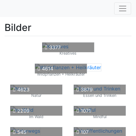
Bilder
3377
Kreatives
4614
Wildpflanzen + Heilkräuter
4623
3879
Natur
Essen und Trinken
2209
1071
Im Wald
Mindful
545
107