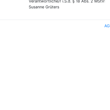
Verantwortliche/r i.S.d. § 18 Abs. 2 MStV:
Susanne Grüters
AG