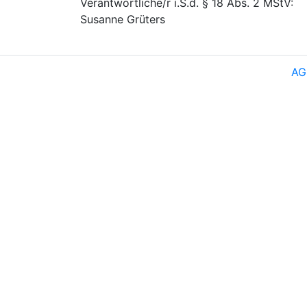
Verantwortliche/r i.S.d. § 18 Abs. 2 MStV:
Susanne Grüters
AG