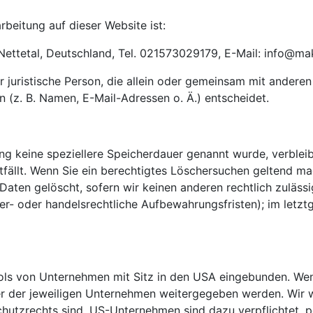
rbeitung auf dieser Website ist:
 Nettetal, Deutschland, Tel. 021573029179, E-Mail: info@m
der juristische Person, die allein oder gemeinsam mit andere
(z. B. Namen, E-Mail-Adressen o. Ä.) entscheidet.
ung keine speziellere Speicherdauer genannt wurde, verble
tfällt. Wenn Sie ein berechtigtes Löschersuchen geltend ma
Daten gelöscht, sofern wir keinen anderen rechtlich zulässi
- oder handelsrechtliche Aufbewahrungsfristen); im letztg
ols von Unternehmen mit Sitz in den USA eingebunden. Wenn
 der jeweiligen Unternehmen weitergegeben werden. Wir we
schutzrechts sind. US-Unternehmen sind dazu verpflichtet