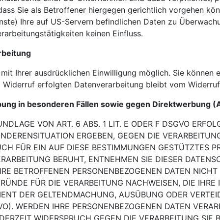
ss Sie als Betroffener hiergegen gerichtlich vorgehen kö
nste) Ihre auf US-Servern befindlichen Daten zu Überwac
rarbeitungstätigkeiten keinen Einfluss.
rbeitung
it Ihrer ausdrücklichen Einwilligung möglich. Sie können ein
 Widerruf erfolgten Datenverarbeitung bleibt vom Widerruf
ung in besonderen Fällen sowie gegen Direktwerbung (
DLAGE VON ART. 6 ABS. 1 LIT. E ODER F DSGVO
ERFOLG
SONDERENSITUATION ERGEBEN, GEGEN DIE VERARBEITU
AUCH FÜR EIN AUF DIESE BESTIMMUNGEN GESTÜTZTES
P
RARBEITUNG BERUHT, ENTNEHMEN SIE DIESER DATENS
HRE BETROFFENEN PERSONENBEZOGENEN DATEN NICHT 
RÜNDE FÜR DIE VERARBEITUNG
NACHWEISEN, DIE IHRE
IENT DER GELTENDMACHUNG, AUSÜBUNG ODER VERTEI
VO).
WERDEN IHRE PERSONENBEZOGENEN DATEN VERARB
EDERZEIT WIDERSPRUCH GEGEN DIE VERARBEITUNG SIE